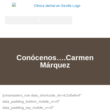
Conócenos….Carmen
Márquez
[cmsmasters_row data_shortcode_id=»lc1x0w6v4″
data_padding_bottom_mobile_v=»0″
data_padding_top_mobile_v=»0″