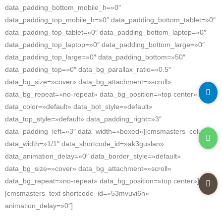
data_padding_bottom_mobile_h=»0″
data_padding_top_mobile_h=»0″ data_padding_bottom_tablet=»0″
data_padding_top_tablet=»0″ data_padding_bottom_laptop=»0″
data_padding_top_laptop=»0″ data_padding_bottom_large=»0″
data_padding_top_large=»0″ data_padding_bottom=»50″
data_padding_top=»0″ data_bg_parallax_ratio=»0.5″
data_bg_size=»cover» data_bg_attachment=»scroll»
data_bg_repeat=»no-repeat» data_bg_position=»top center»
data_color=»default» data_bot_style=»default»
data_top_style=»default» data_padding_right=»3″
data_padding_left=»3″ data_width=»boxed»][cmsmasters_column
data_width=»1/1″ data_shortcode_id=»ak3guslan»
data_animation_delay=»0″ data_border_style=»default»
data_bg_size=»cover» data_bg_attachment=»scroll»
data_bg_repeat=»no-repeat» data_bg_position=»top center»]
[cmsmasters_text shortcode_id=»53mvuvi6n»
animation_delay=»0″]