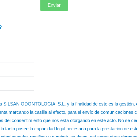
Enviar
?
s SILSAN ODONTOLOGIA, S.L. y la finalidad de este es la gestión, e
nta marcando la casilla al efecto, para el envío de comunicaciones 
vés del consentimiento que nos está otorgando en este acto. No se ce
lo tanto posee la capacidad legal necesaria para la prestación de est
usted acceder, rectificar y suprimir los datos, así como otros derech