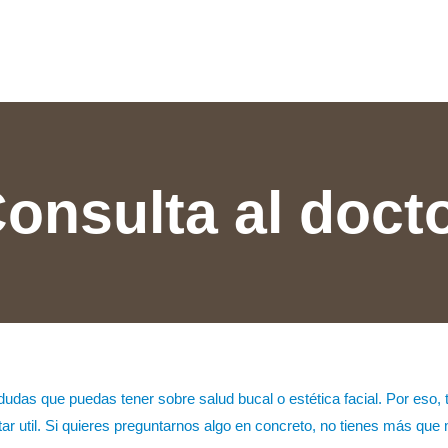
onsulta al doct
 dudas que puedas tener sobre salud bucal o estética facial. Por eso,
tar util. Si quieres preguntarnos algo en concreto, no tienes más que