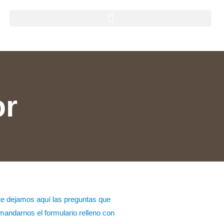
or
 te dejamos aquí las preguntas que
 mandarnos el formulario relleno con