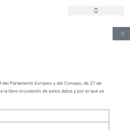
Selecciona tu clínica dental en Sevilla
79 del Parlamento Europeo y del Consejo, de 27 de
a la libre circulación de estos datos y por el que se